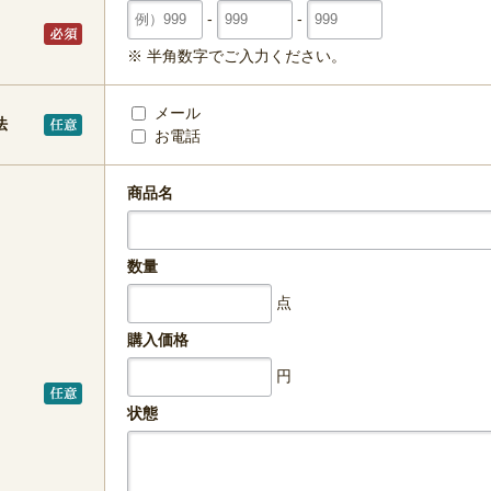
-
-
※ 半角数字でご入力ください。
メール
法
お電話
商品名
数量
点
購入価格
円
状態