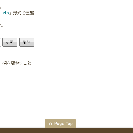
す。
「
.zip
」形式で圧縮
す。
。
」欄を増やすこと