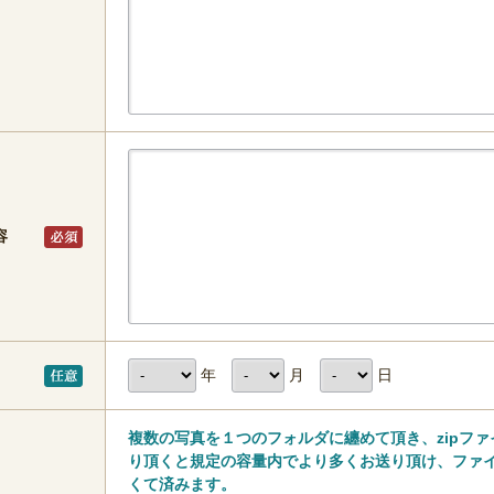
容
年
月
日
複数の写真を１つのフォルダに纏めて頂き、zipフ
り頂くと規定の容量内でより多くお送り頂け、ファ
くて済みます。