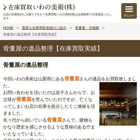
お店の在庫処分にお困りですか？在庫買取いわの美術(株)は全国無料で出張査定いたし
ます。
HOME
豊富な在庫買取実績のご紹介
骨董屋・古物商
骨董屋の遺品整理【在庫買取実績】
骨董屋の遺品整理【在庫買取実績】
骨董屋の遺品整理
骨董屋
今回いわの美術は山梨県にある
さんの遺品をお買取致しまし
た。
お問い合わせを頂いたのは息子さんからで、お
骨董屋
父様が
を営んでいたのですが、亡くな
ってしまいお店の在庫を処分したくご連絡を頂
きました。
骨董屋
先々代から続いている
さんで、建物も
かなり歴史を感じさせるような貫禄のある佇ま
いとなっていました。