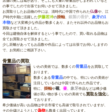
店舗の奥には蔵があり、そこにも大量の骨董品がしまわれていると
の事でしたので出張でお伺いさせて頂きました。
仏像
お買取りしたお品物の中には、清時代に中国で作られた
や、江
伊藤若冲
掛軸
銀製の香炉
象牙の1
戸時代中期に活躍した
の
、
、
本物
など大変稀少な作品が数多くあり、またそれ以外のお品物もお
買取させて頂きました。
今回は建物自体を解体するという事でしたので、買い取れる品物は
全てお買取させて頂きました。
少し距離があってもお品数や作品によっては出張でお伺いしますの
で、お気軽にご相談下さい。
骨董品の買取
骨董品
いわの美術では、数多くの
をお買取して
おります。
骨董品
数多くある
の中でも、特にいわの美術が
注目しているのは中国で作られた作品です。
掛軸
硯
壷
象牙
特に、
や
、
、
作品などは稀少価
買取を強化
値が高い物が多くいわの美術でも
し
ております。
希少価値が高いお品物は中古市場でも高値で取引されていますが、
偽物
その分儲けようとして
も数多く出回っています。